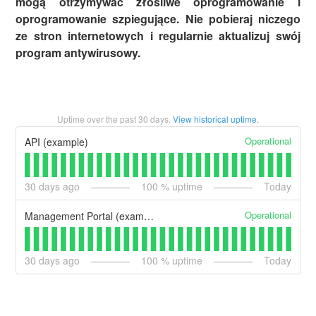
mogą otrzymywać złośliwe oprogramowanie i
oprogramowanie szpiegujące. Nie pobieraj niczego
ze stron internetowych i regularnie aktualizuj swój
program antywirusowy.
Uptime over the past
30
days.
View historical uptime.
Operational
API (example)
30
days ago
100
% uptime
Today
Operational
Management Portal (example)
30
days ago
100
% uptime
Today