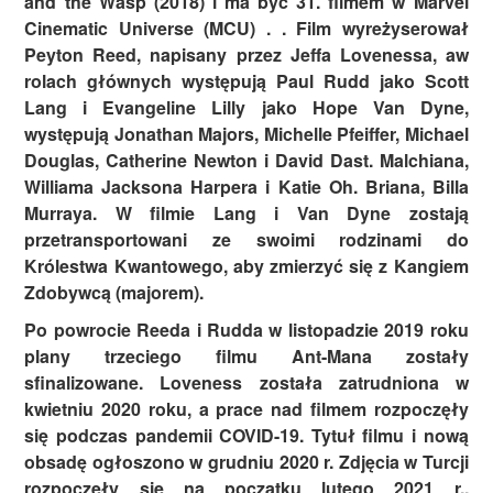
and the Wasp (2018) i ma być 31. filmem w Marvel
Cinematic Universe (MCU) . . Film wyreżyserował
Peyton Reed, napisany przez Jeffa Lovenessa, aw
rolach głównych występują Paul Rudd jako Scott
Lang i Evangeline Lilly jako Hope Van Dyne,
występują Jonathan Majors, Michelle Pfeiffer, Michael
Douglas, Catherine Newton i David Dast. Malchiana,
Williama Jacksona Harpera i Katie Oh. Briana, Billa
Murraya. W filmie Lang i Van Dyne zostają
przetransportowani ze swoimi rodzinami do
Królestwa Kwantowego, aby zmierzyć się z Kangiem
Zdobywcą (majorem).
Po powrocie Reeda i Rudda w listopadzie 2019 roku
plany trzeciego filmu Ant-Mana zostały
sfinalizowane. Loveness została zatrudniona w
kwietniu 2020 roku, a prace nad filmem rozpoczęły
się podczas pandemii COVID-19. Tytuł filmu i nową
obsadę ogłoszono w grudniu 2020 r. Zdjęcia w Turcji
rozpoczęły się na początku lutego 2021 r.,